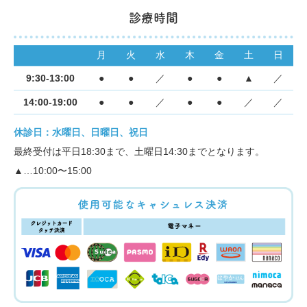
診療時間
月
火
水
木
金
土
日
9:30-13:00
●
●
／
●
●
▲
／
14:00-19:00
●
●
／
●
●
／
／
休診日：水曜日、日曜日、祝日
最終受付は平日18:30まで、土曜日14:30までとなります。
▲…10:00〜15:00